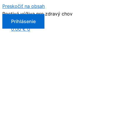
Preskočiť na obsah
Poctivá výživa pre zdravý chov
Prihlásenie
0,00
€
0