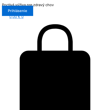
Preskočiť
Poctivá výživa pre zdravý chov
na
Prihlásenie
obsah
0,00
€
0