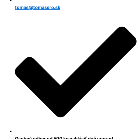
tomas@tomassro.sk
Osobný odber od 500 kg nahlásiť deň vopred.