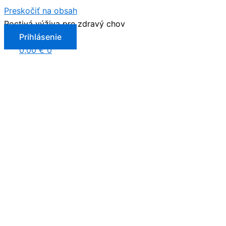
Preskočiť na obsah
Poctivá výživa pre zdravý chov
Prihlásenie
0,00
€
0