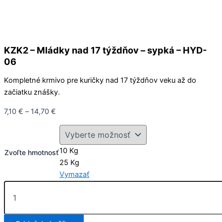
KZK2 – Mládky nad 17 týždňov – sypká – HYD-
06
Kompletné krmivo pre kuričky nad 17 týždňov veku až do
začiatku znášky.
7,10
€
–
14,70
€
10 Kg
Zvoľte hmotnosť
25 Kg
Vymazať