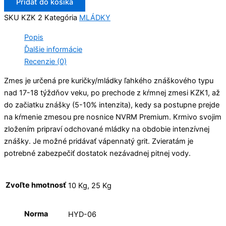
Pridať do košíka
SKU
KZK 2
Kategória
MLÁDKY
Popis
Ďalšie informácie
Recenzie (0)
Zmes je určená pre kuričky/mládky ľahkého znáškového typu
nad 17-18 týždňov veku, po prechode z kŕmnej zmesi KZK1, až
do začiatku znášky (5-10% intenzita), kedy sa postupne prejde
na kŕmenie zmesou pre nosnice NVRM Premium. Krmivo svojim
zložením pripraví odchované mládky na obdobie intenzívnej
znášky. Je možné pridávať vápennatý grit. Zvieratám je
potrebné zabezpečiť dostatok nezávadnej pitnej vody.
Zvoľte hmotnosť
10 Kg, 25 Kg
Norma
HYD-06