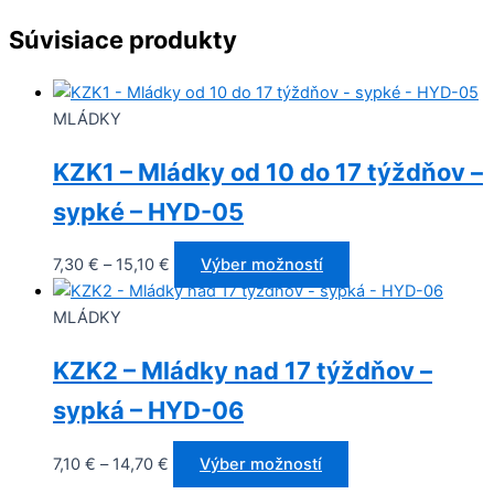
Súvisiace produkty
MLÁDKY
KZK1 – Mládky od 10 do 17 týždňov –
sypké – HYD-05
7,30
€
–
15,10
€
Výber možností
MLÁDKY
KZK2 – Mládky nad 17 týždňov –
sypká – HYD-06
7,10
€
–
14,70
€
Výber možností