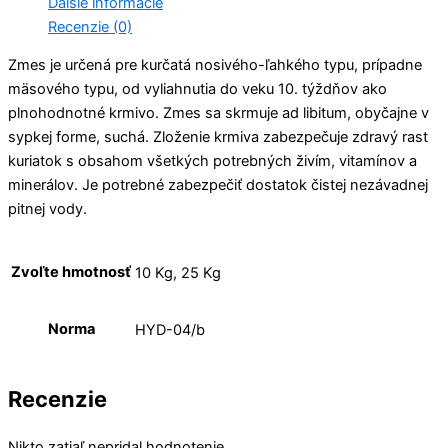
Ďalšie informácie
Recenzie (0)
Zmes je určená pre kurčatá nosivého-ľahkého typu, prípadne
mäsového typu, od vyliahnutia do veku 10. týždňov ako
plnohodnotné krmivo. Zmes sa skrmuje ad libitum, obyčajne v
sypkej forme, suchá. Zloženie krmiva zabezpečuje zdravý rast
kuriatok s obsahom všetkých potrebných živím, vitamínov a
minerálov. Je potrebné zabezpečiť dostatok čistej nezávadnej
pitnej vody.
Zvoľte hmotnosť
10 Kg, 25 Kg
Norma
HYD-04/b
Recenzie
Nikto zatiaľ nepridal hodnotenie.