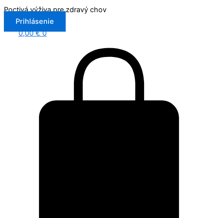
Preskočiť
Poctivá výživa pre zdravý chov
na
Prihlásenie
obsah
0,00
€
0