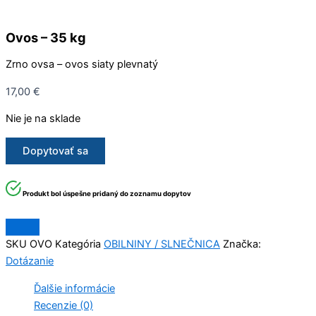
Ovos – 35 kg
Zrno ovsa – ovos siaty plevnatý
17,00
€
Nie je na sklade
Dopytovať sa
Produkt bol úspešne pridaný do zoznamu dopytov
SKU
OVO
Kategória
OBILNINY / SLNEČNICA
Značka:
Dotázanie
Ďalšie informácie
Recenzie (0)