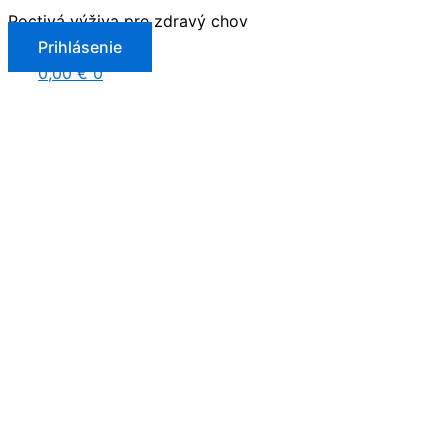
Preskočiť
Poctivá výživa pre zdravý chov
na
Prihlásenie
obsah
0,00
€
0