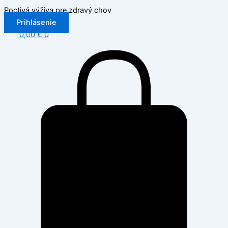
Preskočiť
Poctivá výživa pre zdravý chov
na
Prihlásenie
obsah
0,00
€
0