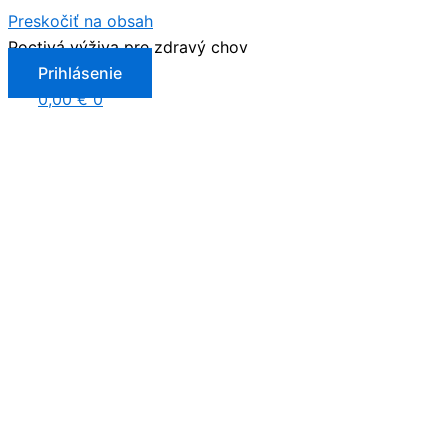
Preskočiť na obsah
Poctivá výživa pre zdravý chov
Prihlásenie
0,00
€
0