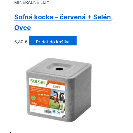
MINERÁLNE LIZY
Soľná kocka – červená + Selén,
Ovce
5,80
€
Pridať do košíka