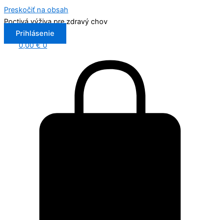
Preskočiť na obsah
Poctivá výživa pre zdravý chov
Prihlásenie
0,00
€
0