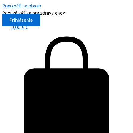
Preskočiť na obsah
Poctivá výživa pre zdravý chov
Prihlásenie
0,00
€
0